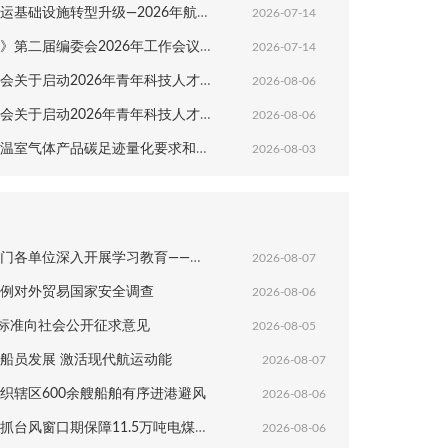
转型升级—2026年航运新质生产力发展研讨会在扬州成功举办
2026-07-14
二届编委会2026年工作会议在扬州圆满召开
2026-07-14
动2026年青年科技人才培育工程博士生专项计划的通知
2026-08-06
动2026年青年科技人才培育工程工程师专项计划的通知
2026-08-06
产品碳足迹量化要求和指南港口生产服务》团体标准意见的通知
2026-08-03
深入开展学习教育——着力在为民造福上出实招、求实效
2026-08-07
例对外贸易国家安全调查
2026-08-06
业标准向社会公开征求意见
2026-08-05
船员发展 激活现代航运动能
2026-08-07
织辖区600余艘船舶有序进港避风
2026-08-06
台风窗口期保障11.5万吨电煤抢卸
2026-08-06