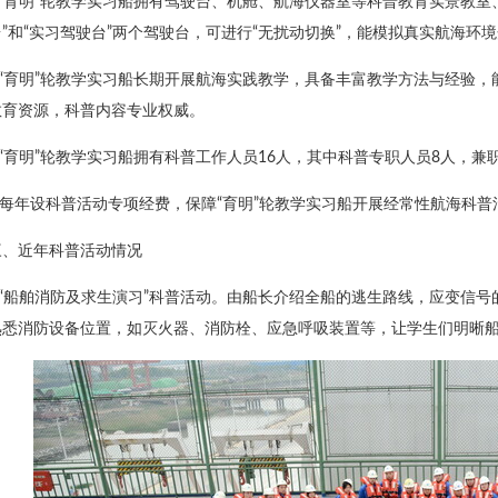
1.“‌育明”轮教学实习船拥有驾驶台、机舱、航海仪器室等科普教育实景教
”和“实习驾驶台”两个驾驶台，可进行“无扰动切换”，能模拟真实航海环
2.“‌育明”轮教学实习船长期开展航海实践教学，具备丰富教学方法与经
教育资源，科普内容专业权威。
3.“‌育明”轮教学实习船拥有科普工作人员16人，其中科普专职人员8人，兼
4.每年设科普活动专项经费，保障“‌育明”轮教学实习船开展经常性航海科
三、近年科普活动情况
1.“船舶消防及求生演习”科普活动。由船长介绍全船的逃生路线，应变信
熟悉消防设备位置，如灭火器、消防栓、应急呼吸装置等，让学生们明晰