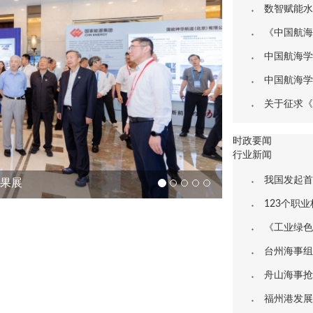
数智赋能水运基础设施
《中国航海》第
中国航海学会关于启
中国航海学会关于启
关于征求《温室气体
时政要闻
行业新闻
我国发起首
成果展
123个职
《工业绿色
台州海事组
舟山海事抢抓
福州港发展