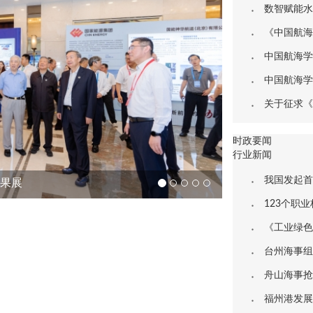
数智赋能水运基础设施
《中国航海》第
中国航海学会关于启
中国航海学会关于启
关于征求《温室气体
时政要闻
行业新闻
我国发起首
成果展
123个职
《工业绿色
台州海事组
舟山海事抢抓
福州港发展