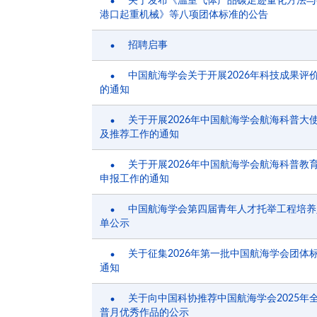
关于发布《温室气体产品碳足迹量化方法与
港口起重机械》等八项团体标准的公告
招聘启事
中国航海学会关于开展2026年科技成果评
的通知
关于开展2026年中国航海学会航海科普大
及推荐工作的通知
关于开展2026年中国航海学会航海科普教
申报工作的通知
中国航海学会第四届青年人才托举工程培养
单公示
关于征集2026年第一批中国航海学会团体
通知
关于向中国科协推荐中国航海学会2025年
普月优秀作品的公示