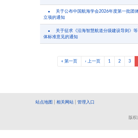
关于公布中国航海学会2026年度第一批团
立项的通知
关于征求《沿海智慧航道分级建设导则》等
体标准意见的通知
« 第一页
‹ 上一页
1
2
3
站点地图
|
相关网站
|
管理入口
版权