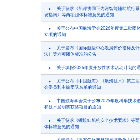
关于征求《船岸协同下内河智能辅助航行系
设指南》等两项团体标准意见的通知
关于公布中国航海学会2026年度第二批团
立项的通知
关于发布《国际航运中心发展评价指标及计
法》等六项团体标准的公告
关于填报2026年度开放性学术活动计划的
关于公布《中国航海》《航海技术》第二届
会委员和主编团队名单的通知
中国航海学会关于公布2025年度科学技术
和技术发明奖获奖项目的通知
关于征求《螺旋卸船机安全技术要求》等两
体标准意见的通知