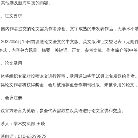
. 其他涉及航海科技的内容。
二、征文要求
1. 国内作者提交的论文需为作者原创、文字成熟的未发表作品，无学术不
2. 2022年6月15日前发送论文全文的中文版、英文版和征文登记表（见附
d格式，内容包含题目、摘要、关键词、正文、参考文献、作者简介等(中英
三、论文录用
团体将组织专家对投稿论文进行评审，录用通知将于10月上旬发送给作者
获奖论文作者将获得奖金，会后被推荐至合作期刊出版。未被录用的论文
四、会议注册
会议官方语言为英语，参会代表需独立以英语进行论文宣讲和交流。
联系人：学术交流部 王琰
系电话：010-65299872