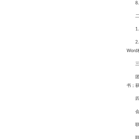
8
Wor
书；
联