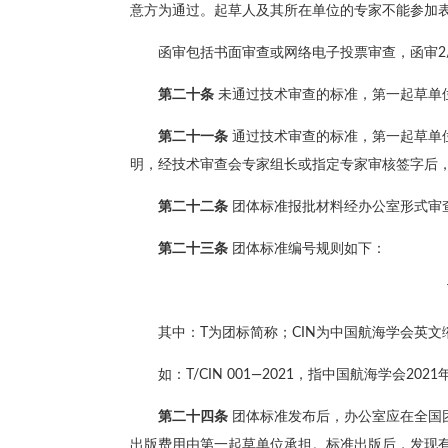
意方为通过。起草人及其所在单位的专家不能参加
函审包括书面审查或网络电子投票审查，函审2/
第二十条
未通过技术审查的标准，第一起草单
第二十一条
通过技术审查的标准，第一起草单
明，经技术审查会专家组长或指定专家审核签字后
第二十二条
团体标准报批材料经办公室形式审
第二十三条
团体标准编号规则如下：
其中：T为团标简称；CIN为中国航海学会英文缩写
如：T/CIN 001—2021，指中国航海学会20
第二十四条
团体标准发布后，办公室应在全国
出版费用由第一起草单位承担。标准出版后，发现