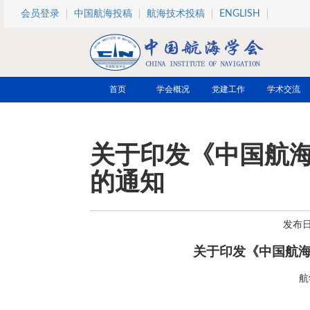
跳转到主要内容
会员登录
中国航海投稿
航海技术投稿
ENGLISH
首页
学会概况
党建工作
学术交流
关于印发《中国航
的通知
发布日期
关于印发《中国航
航