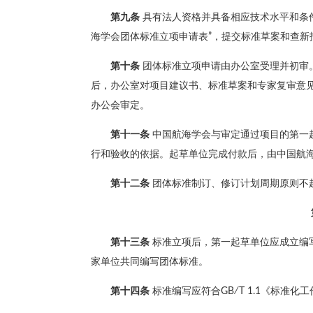
第九条
具有法人资格并具备相应技术水平和条
海学会团体标准立项申请表”，提交标准草案和查新
第十条
团体标准立项申请由办公室受理并初审
后，办公室对项目建议书、标准草案和专家复审意
办公会审定。
第十一条
中国航海学会与审定通过项目的第一起
行和验收的依据。起草单位完成付款后，由中国航
第十二条
团体标准制订、修订计划周期原则不
第十三条
标准立项后，第一起草单位应成立编
家单位共同编写团体标准。
第十四条
标准编写应符合GB∕T 1.1《标准