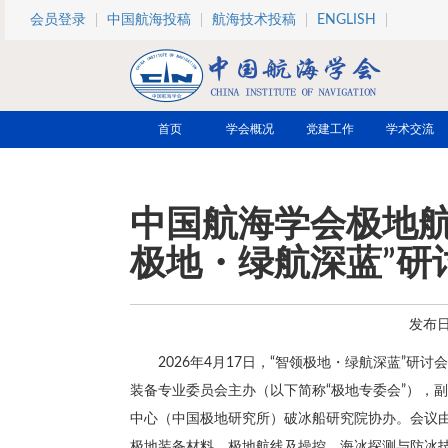
跳转到主要内容
会员登录
中国航海投稿
航海技术投稿
ENGLISH
首页
学会概况
党建工作
学术交流
中国航海学会极地航
极地・绿航深蓝”研
发布日期
2026年4月17日，“智领极地・绿航深蓝”
装备专业委员会主办（以下简称“极地专委会”），
中心（中国极地研究所）破冰船研究院协办。会议
极地装备材料、极地航线及操控、海冰探测与防冰