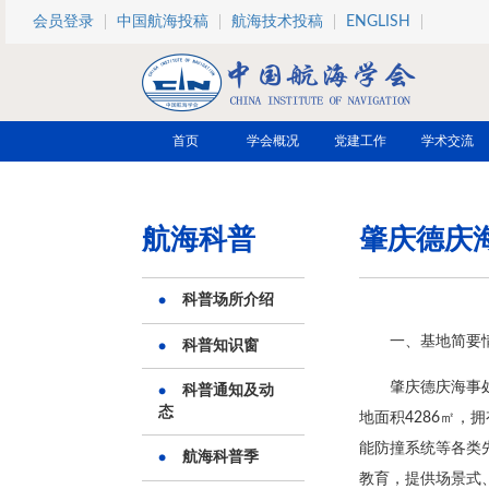
跳转到主要内容
会员登录
中国航海投稿
航海技术投稿
ENGLISH
首页
学会概况
党建工作
学术交流
航海科普
肇庆德庆
科普场所介绍
一、基地简要
科普知识窗
肇庆德庆海事
科普通知及动
态
地面积4286㎡
能防撞系统等各类
航海科普季
教育，提供场景式