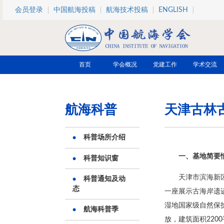
跳转到主要内容
会员登录
中国航海投稿
航海技术投稿
ENGLISH
首页
学会概况
党建工作
学术交流
航海科普
天津古林
科普场所介绍
一、基地简要
科普知识窗
天津市滨海新
科普通知及动
态
一座展示古海岸遗
湿地国家级自然保护
航海科普季
放，建筑面积220