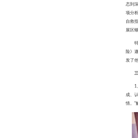
态到
项分
自救
展区
险》
发了
成、认
情。“