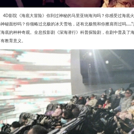
2、4D影院《海底大冒险》你到过神秘的马里亚纳海沟吗？你感受过海底
神秘面纱吗？你领略过北极的冰天雪地，还有北极熊和你擦肩而过吗.....
历海底的种种奇观。全息投影剧《深海潜行》科普探险剧，在剧中普及了
富有教育意义。