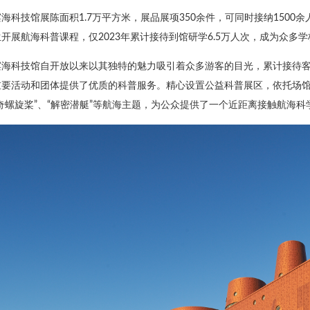
滨海科技馆展陈面积1.7万平方米，展品展项350余件，可同时接纳1500
开展航海科普课程，仅2023年累计接待到馆研学6.5万人次，成为众多
滨海科技馆自开放以来以其独特的魅力吸引着众多游客的目光，累计接待客流
重要活动和团体提供了优质的科普服务。精心设置公益科普展区，依托场馆
奇螺旋桨”、“解密潜艇”等航海主题，为公众提供了一个近距离接触航海