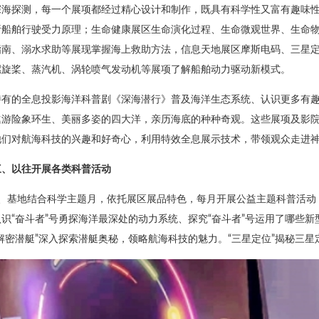
深海探测，每一个展项都经过精心设计和制作，既具有科学性又富有趣味
析船舶行驶受力原理；生命健康展区生命演化过程、生命微观世界、生命
指南、溺水求助等展现掌握海上救助方法，信息天地展区摩斯电码、三星
螺旋桨、蒸汽机、涡轮喷气发动机等展项了解船舶动力驱动新模式。
特有的全息投影海洋科普剧《深海潜行》普及海洋生态系统、认识更多有趣
遨游险象环生、美丽多姿的四大洋，亲历海底的种种奇观。这些展项及影
他们对航海科技的兴趣和好奇心，利用特效全息展示技术，带领观众走进
三、以往开展各类科普活动
1、基地结合科学主题月，依托展区展品特色，每月开展公益主题科普活动
识“奋斗者”号勇探海洋最深处的动力系统、探究“奋斗者”号运用了哪些新
解密潜艇”深入探索潜艇奥秘，领略航海科技的魅力。“三星定位”揭秘三