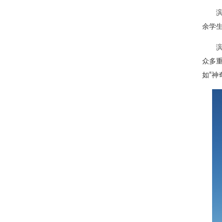
余学生
众多
如“神