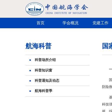
跳转到主要内容
首页
学会概况
党建工作
航海科普
国
科普场所介绍
科普知识窗
科普通知及动态
防险
航海科普季
科技
援、综