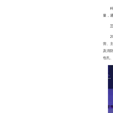
量，通
营、主
及消
包扎