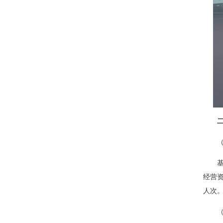
经营资
人次