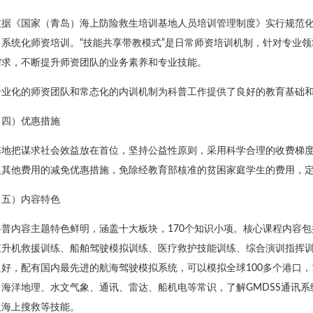
依据《国家（青岛）海上防险救生培训基地人员培训管理制度》实行规范化
、系统化师资培训。“技能共享带教模式”是日常师资培训机制，针对专业
需求，不断提升师资团队的业务素养和专业技能。
专业化的师资团队和常态化的内训机制为科普工作提供了良好的教育基础
（四）优惠措施
基地把谋求社会效益放在首位，坚持公益性原则，采用科学合理的收费梯
及其他费用的减免优惠措施，免除经教育部核准的贫困家庭学生的费用，
（五）内容特色
科普内容主题特色鲜明，涵盖十大板块，170个知识小项。核心课程内容包
直升机救援训练、船舶驾驶模拟训练、医疗救护技能训练、综合演训指挥训
好，配有国内最先进的航海驾驶模拟系统，可以模拟全球100多个港口，
海洋地理、水文气象、通讯、雷达、船机电等常识，了解GMDSS通讯系统
及海上搜救等技能。