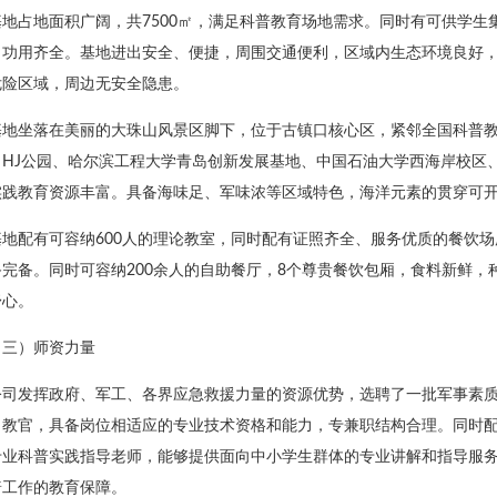
基地占地面积广阔，共7500㎡，满足科普教育场地需求。同时有可供学
，功用齐全。基地进出安全、便捷，周围交通便利，区域内生态环境良好，
危险区域，周边无安全隐患。
基地坐落在美丽的大珠山风景区脚下，位于古镇口核心区，紧邻全国科普教
、HJ公园、哈尔滨工程大学青岛创新发展基地、中国石油大学西海岸校区
实践教育资源丰富。具备海味足、军味浓等区域特色，海洋元素的贯穿可
基地配有可容纳600人的理论教室，同时配有证照齐全、服务优质的餐饮场
备完备。同时可容纳200余人的自助餐厅，8个尊贵餐饮包厢，食料新鲜
舒心。
（三）师资力量
公司发挥政府、军工、各界应急救援力量的资源优势，选聘了一批军事素
目教官，具备岗位相适应的专业技术资格和能力，专兼职结构合理。同时
专业科普实践指导老师，能够提供面向中小学生群体的专业讲解和指导服
普工作的教育保障。