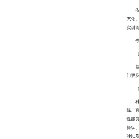
态化
实训
门票
练、
性能良
操纵、
驶以