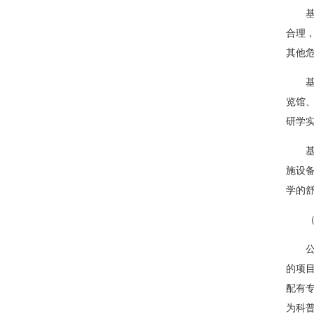
合理
其他
览馆
研学
施设
学的
的项
配有
为科