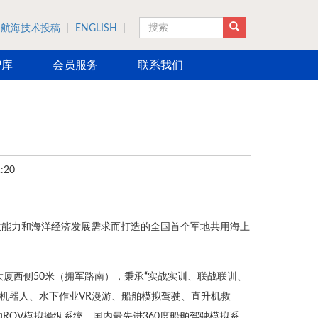
航海技术投稿
ENGLISH
搜索
智库
会员服务
联系我们
:20
生能力和海洋经济发展需求而打造的全国首个军地共用海上
业大厦西侧50米（拥军路南），秉承“实战实训、联战联训、
机器人、水下作业VR漫游、船舶模拟驾驶、直升机救
ROV模拟操纵系统、国内最先进360度船舶驾驶模拟系