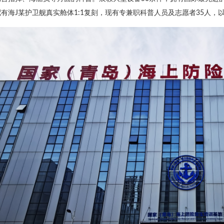
有海J某护卫舰真实舱体1:1复刻，现有专兼职科普人员及志愿者35人