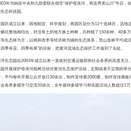
2003年为响应中央和九部委联合倡导“保护母亲河，再造秀美山川”号召，
阳生态科技园。
自园区成立以来，因地制宜、科学规划，将园区划分为12个造林区，适地
鳞坑整地相结合，对没有土的地方换土种树，共种植了150余种、40多
等生态林为主，以桃和杏李等经济林为辅的生态体系，荒山造林平均成活率
、四季有花、四季有果”的目标，把黄河流域生态保护工作落到了实处。
华洋生态园自2003年成立以来一直收到交通运输部和社会各界的高度关
态园开展保护母亲河植树活动河黄河生态保护活动，定期或者不定期的举办
，平均每年开展公众开放日30余次，制作宣传册2000册，制作宣传展板
社会各界参观学习交流50余次，全年接待参观学习和实践活动人数超过1万