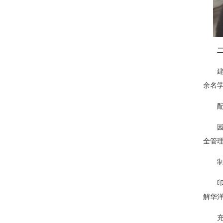
余名
全管
解华