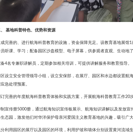
二、 基地科普特色、优势和资源
建成完善的、进行航海科普教育的设施，资金保障充足。设教育基地展馆1
学员听课、学习；配备园区沙盘模型、电子屏幕，供参观者直观、生动地
配备4名专兼职讲解员，定期参加相关培训，可提供讲解服务和教育指导。
园区设立安全管理领导小组，设立安保部，在展厅、园区和水边都设置航
理应急处理预案。
制订完善的年度航海科普教育体验和实践方案，开展航海科普教育工作20
印制宣传册5000册，通过航海知识宣传板展示、航海知识讲解以及发放
洋生态园，激发他们对华洋保护母亲河爱国主义教育基地的兴趣，吸引广
充分利用园区的展厅以及园区的环境，利用护坡和墙体分别设置黄河流域