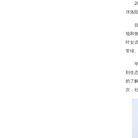
洋洛
地和鱼
叶女贞
常绿
到生
的了解
次，