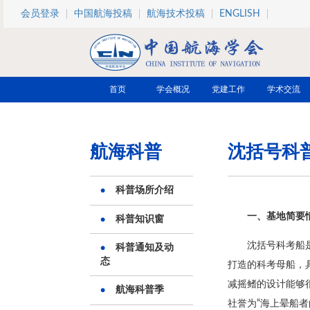
跳转到主要内容
会员登录
中国航海投稿
航海技术投稿
ENGLISH
首页
学会概况
党建工作
学术交流
航海科普
沈括号科
科普场所介绍
一、基地简要
科普知识窗
沈括号科考船
科普通知及动
态
打造的科考母船，
减摇鳍的设计能够
航海科普季
社誉为“海上晕船者