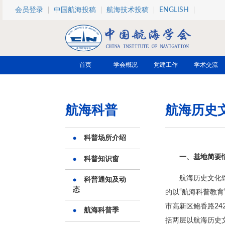
跳转到主要内容
会员登录
中国航海投稿
航海技术投稿
ENGLISH
首页
学会概况
党建工作
学术交流
航海科普
航海历史
科普场所介绍
一、基地简要
科普知识窗
航海历史文化
科普通知及动
态
的以“航海科普教
市高新区鲍香路24
航海科普季
括两层以航海历史