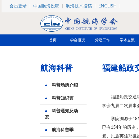
跳转到主要内容
会员登录
中国航海投稿
航海技术投稿
ENGLISH
首页
学会概况
党建工作
学术交流
航海科普
福建船政
科普场所介绍
福建船政交通职
科普知识窗
学会九届二次届事
科普通知及动
态
学院溯源于1
已有154年的历
航海科普季
复、民族英雄邓世