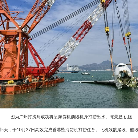
图为广州打捞局成功将坠海货机前段机身打捞出水。陈景昱 供图
5天，于10月27日高效完成香港坠海货机打捞任务。飞机残骸尾段、艏