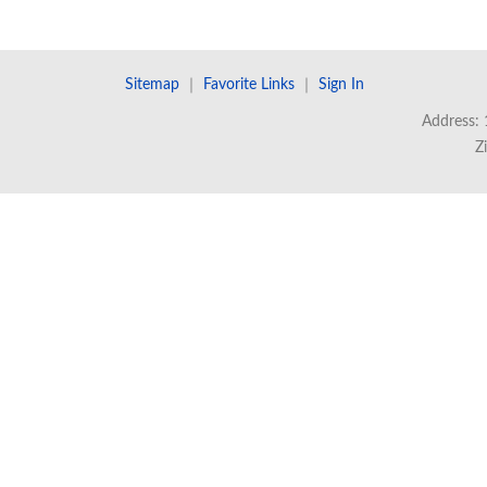
Sitemap
｜
Favorite Links
｜
Sign In
Address: 
Z