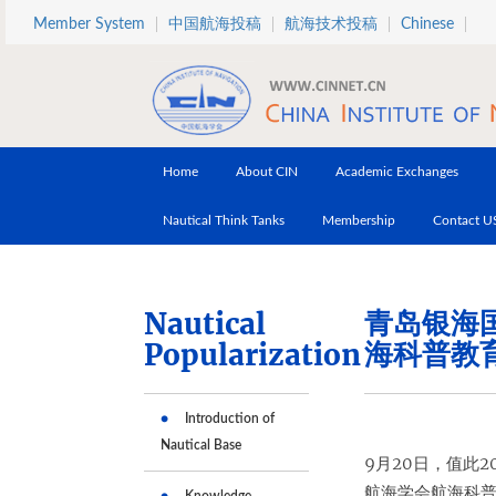
Skip to main content
Member System
中国航海投稿
航海技术投稿
Chinese
Home
About CIN
Academic Exchanges
Nautical Think Tanks
Membership
Contact U
Nautical
青岛银海
Popularization
海科普教
Introduction of
Nautical Base
9月20日，值此
航海学会航海科普
Knowledge