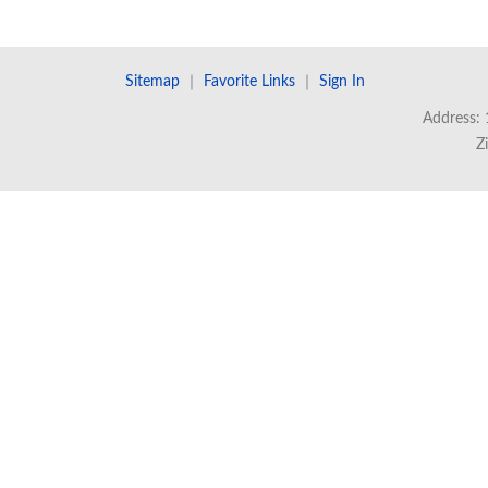
Sitemap
｜
Favorite Links
｜
Sign In
Address: 
Z