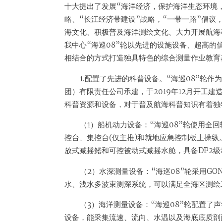
十大提出了发展“海洋经济，保护海洋生态环境
略、“长江经济带建设”战略，“一带一路”倡议
海文化、积极普及海洋测绘文化、大力开展航海
我中心“海巡08”轮以先进的设施设备、超高
相结合的方式打造独具特色的综合测量作业教育
1.配置了先进的科普设备。“海巡08”轮
团）有限责任公司承建，于2019年12月开工
科普资源和设备，对于普及航海科普知识有着独
（1）船机动力设备：“海巡08”轮使用全
控台、集控台(仅主推)和就地应急控制板上操纵
放式减摇鳍和可控被动式减摇水舱，具备DP2
（2）水深测量设备：“海巡08”轮采用G
水、浅水多波束测深系统，可以满足全海区测绘
（3）海洋测量设备：“海巡08”轮配置了
设备，能采集流速、流向、水温以及海底底质剖