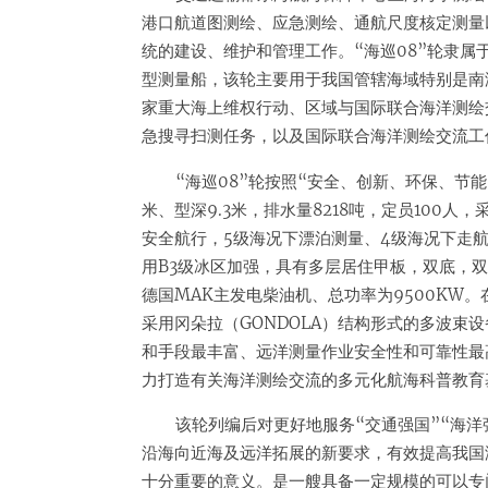
港口航道图测绘、应急测绘、通航尺度核定测量
统的建设、维护和管理工作。“海巡08”轮隶
型测量船，该轮主要用于我国管辖海域特别是南
家重大海上维权行动、区域与国际联合海洋测绘
急搜寻扫测任务，以及国际联合海洋测绘交流工
“海巡08”轮按照“安全、创新、环保、节能”
米、型深9.3米，排水量8218吨，定员100人
安全航行，5级海况下漂泊测量、4级海况下走
用B3级冰区加强，具有多层居住甲板，双底，双
德国MAK主发电柴油机、总功率为9500KW
采用冈朵拉（GONDOLA）结构形式的多波束
和手段最丰富、远洋测量作业安全性和可靠性最
力打造有关海洋测绘交流的多元化航海科普教育
该轮列编后对更好地服务“交通强国”“海洋
沿海向近海及远洋拓展的新要求，有效提高我国
十分重要的意义。是一艘具备一定规模的可以专