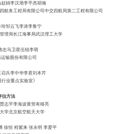
山赵娟李汉渤李平杰胡瀚
四航务工程局有限公司中交四航局第二工程有限公司
春玲邹云飞李涛李鲁宁
管理局长江海事局武汉理工大学
伟忠马卫星伍锐李萌
箱运输股份有限公司
王召兵李中华李君刘本芹
通行业重点实验室)
评估方法
贾志平李海波黄营有移亮
大学北京航空航天大学
博 徐恒 程紫来 张永明 李爱平