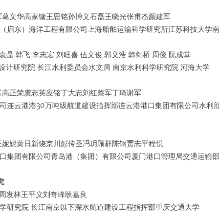
军葛文华高家镛王思铭孙博文石磊王晓光张甫杰颜建军
（启东）海洋工程有限公司上海船舶运输科学研究所江苏科技大学
袁晶 韩飞 李志宏 刘旺喜 伍文俊 郭义浩 韩剑桥 周俊 阮成堂
设计研究院 长江水利委员会水文局 南京水利科学研究院 河海大学
富高正荣虞志英应铭丁大志刘红蔡军丁琦谢军
司连云港港30万吨级航道建设指挥部连云港港口集团有限公司水利
王妮妮黄日新饶京川彭传圣冯玥顾群陈钢贾志平程悦
口集团有限公司青岛港（集团）有限公司厦门港口管理局交通运输
究
华周发林王平义刘奇峰耿嘉良
学研究院 长江南京以下深水航道建设工程指挥部重庆交通大学