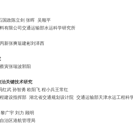
国政陈立剑 张晖 吴顺平
料有限公司交通运输部水运科学研究所
丙新张爽翁建彬刘泽西
究
蔡寅张瑞波郭阳
整治关键技术研究
冯红武 孙智勇 欧阳飞 程小兵王常红
程建设指挥部 湖北省交通规划设计院 交通运输部天津水运工程科
 黎广宇 刘力 顾明
自治区港航管理局