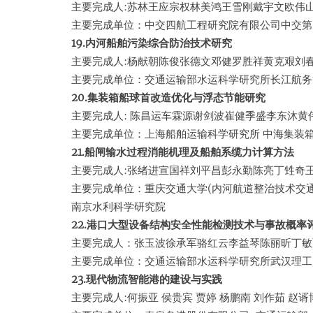
主要完成人:苏林王应宗权林美鸿王雪刚戴宇文欧伟
主要完成单位：中交四航工程研究院有限公司中交第
19.内河船舶污染综合防治技术研究
主要完成人:杨献朝陈俊张德文邓健罗胜祥黄克艰刘
主要完成单位：交通运输部水运科学研究所长江航务
20.集装箱船球首改造优化与浮态节能研究
主要完成人: 陈昌运车霖源谢剑波崔健季盛李东沐黄
主要完成单位：上海船舶运输科学研究所 中海集装
21.船闸输水过程消能机理及船舶系缆力计算方法
主要完成人:张绪进宣国祥刘平昌彭永勤陈亮丁甡奇
主要完成单位：重庆交通大学(内河航道整治技术交
南京水利科学研究院
22.港口大型设备结构安全性能检测技术与事故概率
主要完成人：张玉波徐承军骆红云李益琴陈丽昕丁敏
主要完成单位：交通运输部水运科学研究所武汉理工
23.现代物流智能港的建设与实践
主要完成人:何振亚 侯贵宾 贾婷 杨鹏南 刘作茹 赵谞