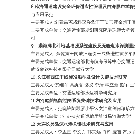
8.跨海通道建设安全环保适应性管理及白海豚声学保
与应用示范
主要完成人:刘建昌苏权科李兴华王丁吴玉萍余烈王
主要完成单位：交通运输部规划研究院港珠澳大桥管
司
9．渤海湾北斗地基增强系统建设及无验潮水深测量
主要完成人: 聂乾震王闰成汪连贺王成柴进柱黄永军
主要完成单位：交通运输部北海航海保障中心交通运
武汉攀达科技有限公司武汉大学
10.长江和西江干线标准船型及设计关键技术研究
主要完成人:费维军 高惠君 骆义 李清 林立新 熊宇 王
主要完成单位：交通运输部水运科学研究所
11.内河船舶智能过闸系统关键技术研究及应用
主要完成人：范晓锋陆毅廖小平宋文浩童剑何珍珍方
主要完成单位：江苏省交通运输厅航道局河海大学江
12.大连长兴岛深水港关键技术研究与应用
主要完成人：李孟国 李文丹 韩志远 肖辉 麦苗 严冰 