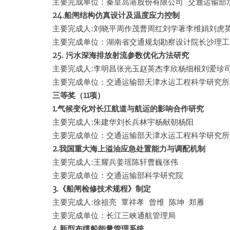
主要完成单位：秦皇岛港股份有限公司 交通运输部
24.船闸结构仿真设计及温度应力控制
主要完成人:刘晓平周作茂曹周红刘学著李维娟刘虎
主要完成单位：湖南省交通规划勘察设计院长沙理工
25. 污水深海排放射流参数优化方法研究
主要完成人:李明昌张光玉赵英杰李欣杨细根刘爱珍
主要完成单位：交通运输部天津水运工程科学研究所
三等奖（11项）
1.气候变化对长江航道与航运的影响合作研究
主要完成人:朱建华刘长兵林宇杨献朝杨阳
主要完成单位：交通运输部天津水运工程科学研究所
2.我国重大海上溢油应急处置能力与调配机制
主要完成人:王耀兵姜瑶陈轩曹巍张伟
主要完成单位：交通运输部科学研究院
3.《船闸检修技术规程》制定
主要完成人:徐祖亮 覃祥孝 曾维 陈坤 郑雁
主要完成单位：长江三峡通航管理局
4.新型布缆船能量管理系统