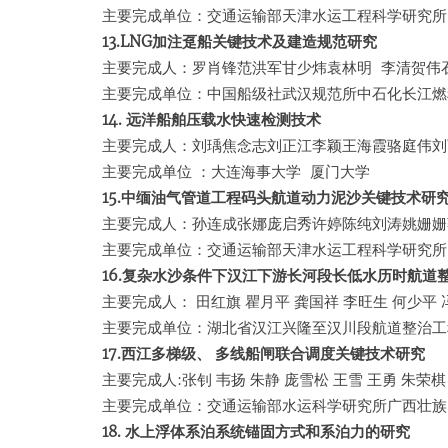
主要完成单位：交通运输部天津水运工程科学研究所
13.LNG加注趸船关键技术及建造规范研究
主要完成人：罗肖锋范洪军甘少炜袁林明 李清贺伟石
主要完成单位：中国船级社武汉规范所中石化长江燃
14. 远洋船舶压载水快速检测技术
主要完成人：刘瑀焦念志刘正江李颖王海霞骆庭伟刘
主要完成单位 ：大连海事大学 厦门大学
15.中缅油气管道工程码头航道动力泥沙关键技术研
主要完成人：孙连成张娜庞启秀许婷陈纯刘涛姚姗姗
主要完成单位：交通运输部天津水运工程科学研究所
16.复杂水沙条件下汉江下游长河段长低水历时航道
主要完成人： 田红旗 瞿月平 龚国祥 李旺生 何少平 
主要完成单位：湖北省汉江兴隆至汉川段航道整治工
17.西江多梯级、 多线船闸联合调度关键技术研究
主要完成人:张钊 韦扬 朱静 庞雪松 王雪 王勇 朱荣棋
主要完成单位：交通运输部水运科学研究所广西壮族
18. 水上浮体系泊系统锚固方式和系泊力的研究