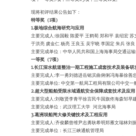
现将初评结果公告如下：
特等奖（1项）
1.极地综合航海研究与应用
主要完成人:徐国毅 陈爱平 王鹤荀 郑和平 袁绍宏 苏
于洪亮 虞金仁 杨亮 王良玉 吴宇晓 李国定 朱兵 
主要完成单位：中华人民共和国上海海事局交通运输
一等奖（7项）
1.长江深水航道整治一期工程施工成套技术及装备研
主要完成人:李一勇刘德进岳铭滨曲俐俐冯海暴徐善
主要完成单位: 中交第一航局工程局有限公司中交一
2.超大型船舶受限水域通航安全保障成套技术及应用
主要完成人:刘敬贤李青平徐言民牛国旗佟海森邹早
主要完成单位：武汉理工大学 河北海事局
3.葛洲坝船闸大修关键技术及工程应用
主要完成人:齐俊麟曾维尹志勇耿希明郑雁文瑞林刘
主要完成单位：长江三峡通航管理局