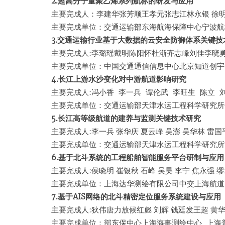
2.超高分子量聚乙烯系列航标的研发与应用
主要完成人：李建华张芳顺王孝元张志江林永银 徐明
主要完成单位：交通运输部东海航海保障中心宁波航
3.交通运输行业基于大数据的云安全防御体系关键技
主要完成人:李璐瑶戴明陈阳怀杜渐齐志峰刘佳李晓
主要完成单位：中国交通通信信息中心北京知道创宇
4.长江上游水沙变化对中游航道影响研究
主要完成人:冯小香 李一兵 谭伦武 李旺生 陈立 
主要完成单位：交通运输部天津水运工程科学研究所
5.长江高等级航道的建养与监测关键技术研究
主要完成人:李一兵 张华庆 夏云峰 吴澎 吴华林 雷国
主要完成单位：交通运输部天津水运工程科学研究所
6.基于北斗系统的工程船舶智能服务平台研制与应用
主要完成人:侯晓明 崔银秋 石峰 吴昊 李宁 焦永强 
主要完成单位：上海达华测绘有限公司中交上海航道
7.基于AIS网络的北斗精密定位服务系统建设与应用
主要完成人:狄伟唐力放候红彪 刘辉 钱廷发王超 黄
主要完成单位：部东保中心上海海事测绘中心 上海