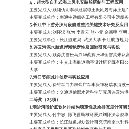
4．超大型自升式海上风电安装船研制与工程应用
主要完成人:顾翔仇明李群姚震球王振刚屠海洋庄建
主要完成单位：南通中远船务工程有限公司中远船务
5.长江中下游分汊河段航道整治关键技术研究及应用
主要完成人:刘怀汉 张为 李青云 熊小元 余新明 李明 
主要完成单位：长江航道局 武汉大学 长江航道规划
6.连云港深水航道岸滩稳定性及回淤研究与实践
主要完成人:顾勇沈雪松马兴华蔡辉张华金雪英朱从
主要完成单位：中交上海航道勘察设计研究院有限公
大学
7.港口节能减排创新与实践应用
主要完成人:费维军白力群焦广军李庆祥杨瑞李海波
主要完成单位：交通运输部水运科学研究所连云港港
二等奖（25项）
1.潮汐河段护底软体排结构稳定性及余排宽度计算研
主要完成人:付中敏 陈飞曹民雄马爱兴刘怀汉佘俊
主要完成单位：长江航道规划设计研究院南京水利科