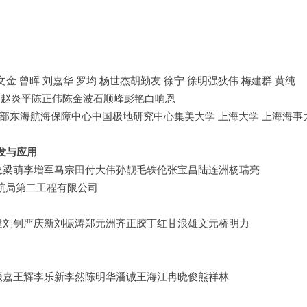
文金 曾晖 刘嘉华 罗均 杨世杰胡勤友 徐宁 徐明强狄伟 梅建群 黄纯
张良 赵炎平陈正伟陈金波石顺峰彭艳白响恩
部东海航海保障中心中国极地研究中心集美大学 上海大学 上海海事
发与应用
忠梁萌李增军马宗田付大伟孙靓毛轶伦张宝昌陆连洲杨瑞亮
航局第二工程有限公司
建刘钊严庆新刘振涛郑元洲齐正胶丁红甘浪雄文元桥明力
振嘉王辉李乐新李然陈明华潘诚王海江冉晓俊熊祥林