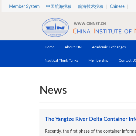
Skip to main content
Member System
中国航海投稿
航海技术投稿
Chinese
Home
About CIN
Academic Exchanges
Nautical Think Tanks
Membership
Contact U
News
The Yangtze River Delta Container In
Recently, the first phase of the container inform