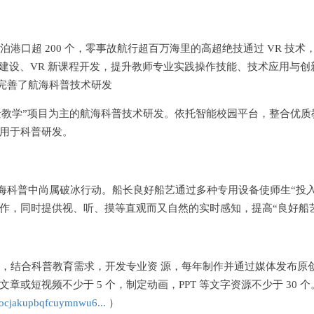
港口超 200 个，零事故航行超百万海里的高超绝技通过 VR 技
台建设、VR 新课程开发，提升教师专业实践操作技能、技术应用与
.完善了航海科普技术研发
场景教学”项目为主的航海科普技术研发。依托智能校园平台，整合优
用于科普研发。
航海科普中尚属破冰行动。船长良好船艺通过多种专用设备使师生“投
作，同时提供视、听、摸等直观而又自然的实时感知，提高“良好船
，结合科普教育需求，开发专业资 源，每年制作并通过媒体发布原创
或短视频不少于 5 个，制定动画，PPT 等文字资源不少于 30 
/xocjakupbqfcuymnwu6...
）