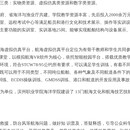
三类：实物类资源、虚拟仿真类资源和数字类资源。
府、省海洋与渔业厅共建。学院教学资源丰富，先后投入2000余万
室、远程考试中心等满足船员和港行文化和技术展示、操作等实训
主要功能的实训室、实训基地25间。能够实现船舶结构与设备展示
海虚拟仿真平台，航海虚拟仿真平台定位为有骨干教师和学生共同参与
进课堂，以模拟航海VR软件为核心，依托智能校园平台，搭载优质教
境，符合STCW78/95公约所有要求，可以满足学生训练，有着
既可以用于不同类型，不同吨位船舶、各种气象及不同航道条件下
练、ECDIS操纵训练、GMDSS训练、港口和航道的开发应用及事
为单位，滨州职业学院海洋学院建设了 13门航海文化和航海技艺技
救援，防台风等航海问题，做好知 识普及，答疑释惑，引导公众科学