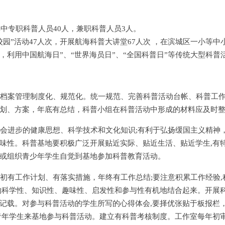
中专职科普人员40人，兼职科普人员3人。
园”活动47人次，开展航海科普大讲堂67人次 ，在滨城区一小等中
，利用中国航海日”、“世界海员日”、“全国科普日”等传统大型科普
档案管理制度化、规范化。统一规范、完善科普活动台帐、科普工
划、方案，年底有总结，科普小组在科普活动中形成的材料应及时
会进步的健康思想、科学技术和文化知识;有利于弘扬缓国主义精神
味性。科普基地要积极广泛开展贴近实际、贴近生活、贴近学生,有
或组织青少年学生自觉到基地参加科普教育活动。
初有工作计划、有落实措施，年终有工作总结;要注意积累工作经验,
的科学性、知识性、趣味性、启发性和参与性有机地结合起来。开展
记载。对参与科普活动的学生所写的心得体会,要择优张贴于板报栏
青年学生来基地参与科普活动。建立有科普考核制度。工作室每年初