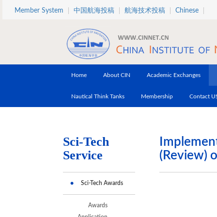
Skip to main content
Member System
中国航海投稿
航海技术投稿
Chinese
Home
About CIN
Academic Exchanges
Nautical Think Tanks
Membership
Contact U
Sci-Tech
Implementa
Service
(Review) 
Sci-Tech Awards
Awards
Application