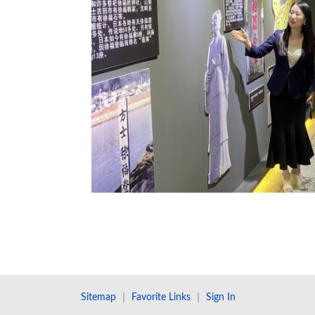
Sitemap
｜
Favorite Links
｜
Sign In