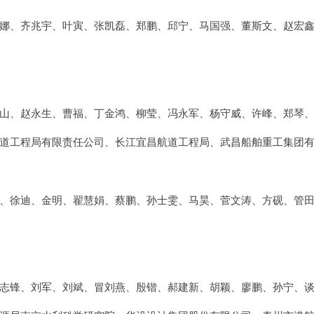
娜、齐兆宇、叶寅、张凯磊、郑鹏、邱宁、马国强、董斯文、赵宏
山、赵永生、曹福、丁金鸿、柳莹、冯永军、杨守威、许峰、郑琴
道工程局有限责任公司、长江宜昌航道工程局、武昌船舶重工集团
、徐迪、金明、翟慧娟、蔡鹏、孙士雯、马昊、菅文涛、方砚、管
志锋、刘军、刘斌、冒刘燕、殷锴、郝建新、胡颖、廖鹏、孙宁、