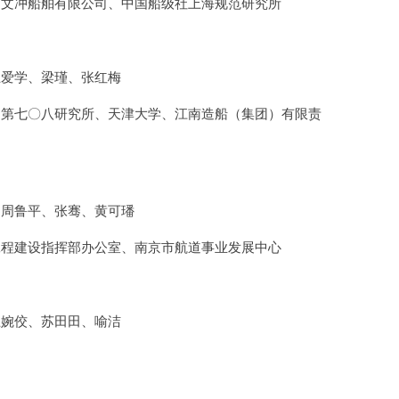
埔文冲船舶有限公司、中国船级社上海规范研究所
王爱学、梁瑾、张红梅
司第七〇八研究所、天津大学、江南造船（集团）有限责
、周鲁平、张骞、黄可璠
工程建设指挥部办公室、南京市航道事业发展中心
王婉佼、苏田田、喻洁