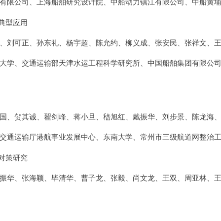
有限公司、上海船舶研究设计院、中船动力镇江有限公司、中船黄
典型应用
、刘可正、孙东礼、杨宇超、陈允约、柳义成、张安民、张祥文、
大学、交通运输部天津水运工程科学研究所、中国船舶集团有限公
国、贺其诚、翟剑峰、蒋小旦、嵇旭红、戴振华、刘步景、陈龙海
交通运输厅港航事业发展中心、东南大学、常州市三级航道网整治
对策研究
振华、张海颖、毕清华、曹子龙、张毅、尚文龙、王双、周亚林、