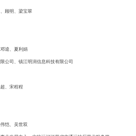
鑫、顾明、梁宝翠
、邓逵、夏利娟
有限公司、镇江明润信息科技有限公司
田超、宋程程
谈伟恺、吴世双