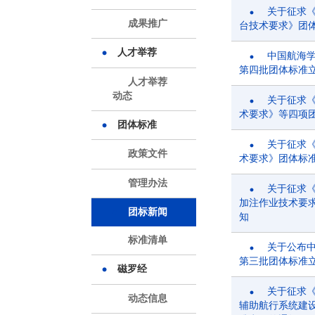
关于征求
成果推广
台技术要求》团
人才举荐
中国航海学
第四批团体标准
人才举荐
动态
关于征求
术要求》等四项
团体标准
关于征求
政策文件
术要求》团体标
管理办法
关于征求
加注作业技术要
团标新闻
知
标准清单
关于公布中
第三批团体标准
磁罗经
关于征求
动态信息
辅助航行系统建