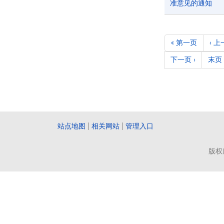
准意见的通知
« 第一页
‹ 
下一页 ›
末页 
站点地图
|
相关网站
|
管理入口
版权