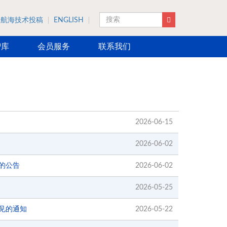
航海技术投稿
ENGLISH
搜索
智库
会员服务
联系我们
2026-06-15
2026-06-02
的公告
2026-06-02
2026-05-25
见的通知
2026-05-22