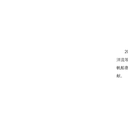
洋流等
帆船
献。