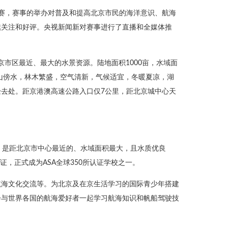
公开赛，赛事的举办对普及和提高北京市民的海洋意识、航海
续关注和好评。央视新闻新对赛事进行了直播和全媒体推
京市区最近、最大的水景资源。陆地面积1000亩，水域面
依山傍水，林木繁盛，空气清新，气候适宜，冬暖夏凉，湖
去处。距京港澳高速公路入口仅7公里，距北京城中心天
，是距北京市中心最近的、水域面积最大，且水质优良
，正式成为ASA全球350所认证学校之一。
航海文化交流等。为北京及在京生活学习的国际青少年搭建
会与世界各国的航海爱好者一起学习航海知识和帆船驾驶技