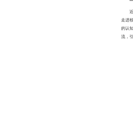
走进
的认
流，