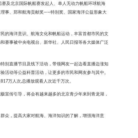
帆船赛及北京国际帆船赛发起人、单人无动力帆船环球航海
理事、郑和航海贡献奖——特别奖、国家海洋公益形象大
市民的海洋意识、航海文化和帆船运动，丰富首都市民的文
动和赛事被中央电视台、新华社、人民日报等各大媒体广泛
的特别直播节目及线下活动，带领网友一起边看直播边涨知
体验活动等公益科普活动，让更多的市民和网友参与其中。
17万人次,总播放观看人次近千万次。
积极宣传引导，将会有越来越多的北京青少年来到青龙湖，
近群众，提高大家对航海、海洋知识的了解，增强海洋意