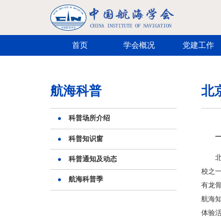
跳转到主要内容
首页
学会概况
党建工作
航海科普
北
科普场所介绍
科普知识窗
科普通知及动态
校之
航海科普季
有龙骨
航海
体验