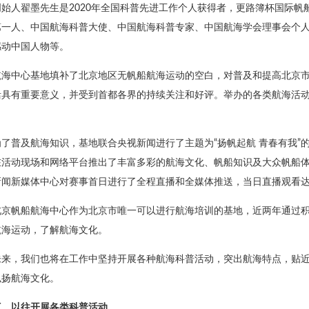
创始人翟墨先生是2020年全国科普先进工作个人获得者，更路簿杯国际
第一人、中国航海科普大使、中国航海科普专家、中国航海学会理事会个人
感动中国人物等。
航海中心基地填补了北京地区无帆船航海运动的空白，对普及和提高北京
活具有重要意义，并受到首都各界的持续关注和好评。举办的各类航海活
。
为了普及航海知识，基地联合央视新闻进行了主题为“扬帆起航 青春有我”
在活动现场和网络平台推出了丰富多彩的航海文化、帆船知识及大众帆船
新闻新媒体中心对赛事首日进行了全程直播和全媒体推送，当日直播观看达8
北京帆船航海中心作为北京市唯一可以进行航海培训的基地，近两年通过
航海运动，了解航海文化。
未来，我们也将在工作中坚持开展各种航海科普活动，突出航海特点，贴
弘扬航海文化。
三、以往开展各类科普活动