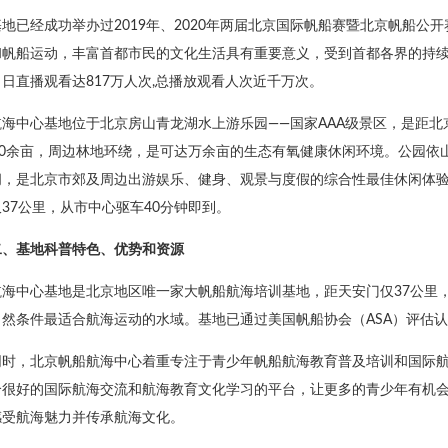
基地已经成功举办过2019年、2020年两届北京国际帆船赛暨北京帆船
和帆船运动，丰富首都市民的文化生活具有重要意义，受到首都各界的持
日直播观看达817万人次,总播放观看人次近千万次。
航海中心基地位于北京房山青龙湖水上游乐园——国家AAA级景区，是距北
000余亩，周边林地环绕，是可达万余亩的生态有氧健康休闲环境。公园
阔，是北京市郊及周边出游娱乐、健身、观景与度假的综合性最佳休闲体验
37公里，从市中心驱车40分钟即到。
二、基地科普特色、优势和资源
航海中心基地是北京地区唯一家大帆船航海培训基地，距天安门仅37公里
然条件最适合航海运动的水域。基地已通过美国帆船协会（ASA）评估认证
同时，北京帆船航海中心着重专注于青少年帆船航海教育普及培训和国际
个很好的国际航海交流和航海教育文化学习的平台，让更多的青少年有机
感受航海魅力并传承航海文化。