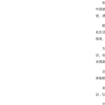
中国
使、
化生
报道
识。
央视
体验
识，