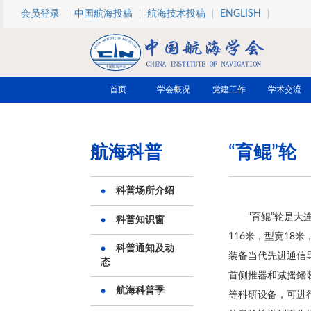
跳转到主要内容
会员登录
中国航海投稿
航海技术投稿
ENGLISH
首页
学会概况
党建工作
学术交流
航海科普
“育鲲”轮
科普场所介绍
“育鲲”轮是
科普知识窗
116米，型宽18
科普通知及动
装备当代先进通信
态
首侧推器和减摇鳍
航海科普季
等科研设备，可进