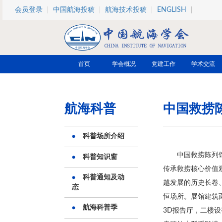
跳转到主要内容
会员登录
中国航海投稿
航海技术投稿
ENGLISH
首页
学会概况
党建工作
学术交流
航海科普
中国救捞
科普场所介绍
中国救捞陈列
科普知识窗
传承救捞核心价值
科普通知及动
越发展的历史长卷
态
恒场所。展馆建筑面
航海科普季
3D报告厅，二楼