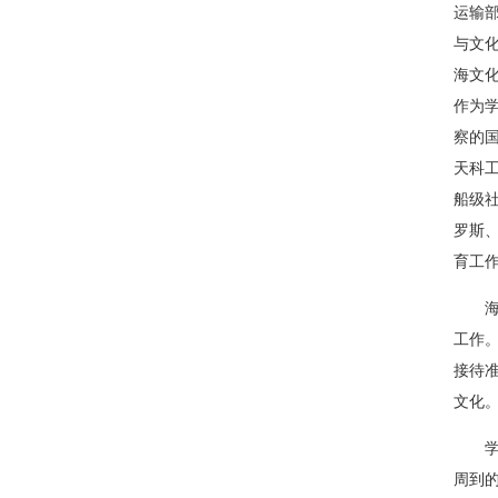
运输
与文
海文
作为学
察的
天科
船级
罗斯
育工
工作
接待
文化
周到