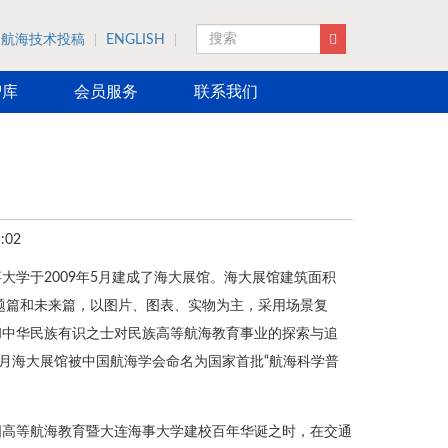
航海技术投稿
ENGLISH
搜索
智库
会员服务
联系我们
:02
学于2009年5月建成了海大展馆。海大展馆建筑面积
专题篇和未来篇，以图片、图表、实物为主，采用场景复
和中华民族有识之士对民族高等航海教育事业的探索与追
年6月海大展馆被中国航海学会命名为国家首批“航海科学普
国高等航海教育暨大连海事大学建校百年华诞之时，在交通