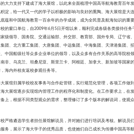
部的大力支持下建成了海大展馆，以此来全面梳理中国高等航海教育百年
化积淀，给一代又一代的学子以积极的影响与良好的熏陶。海大展馆是大
化底蕴和中国航海教育一百余年的办学成就，成为全民普及航海知识的重
校的窗口单位，自2009年6月5日开馆以来，顺利完成各级各类接待任
国家级领导、国务院、交通运输部、外交部、教育部、国外专局、辽宁省
工集团、北方重工集团、大唐集团、中远集团、中海集团、天津港集团、
社、中国船级社等众多企业单位的领导，以及众多有合作关系的高等院校
、南非、乌克兰、坦桑尼亚、斯里兰卡、阿根廷、加拿大、新加坡等国家
作，海内外校友返校参观任务等。
海大展馆归属学校校友事务与合作处管辖，实行规范化管理，各项工作做到
。海大展馆逐步实现馆内管理工作的程序化和制度化。在工作要求上，在
准备上，根据不同类型观众的需求，整理修订了多个版本的解说词，使观
。
学校严格遴选学生者担任展馆解说员，并对她们进行培训及考核。解说员
的服务，展示了海大学子的优秀品质，也使她们自己成长为传播中国高等