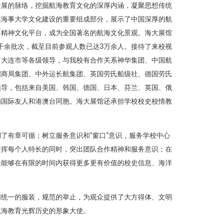
发展的脉络，挖掘航海教育文化的深厚内涵，凝聚思想传统
连海事大学文化建设的重要组成部分，展示了中国深厚的航
要精神文化平台，成为全国著名的航海文化景观。海大展馆
务千余批次，截至目前参观人数已达3万余人。接待了来校视
、大连市等各级领导，与我校有合作关系神华集团、中国航
招商局集团、中外运长航集团、英国劳氏船级社、德国劳氏
领导，包括来自美国、韩国、德国、日本、芬兰、英国、俄
的国际友人和港澳台同胞。海大展馆还承担学校校史校情教
了有章可循；树立服务意识和“窗口”意识，服务学校中心
发挥每个人特长的同时，突出团队合作精神和服务意识；在
众能够在有限的时间内获得更多更有价值的校史信息、海洋
们统一的服装，规范的举止，为观众提供了大方得体、文明
航海教育光辉历史的形象大使。