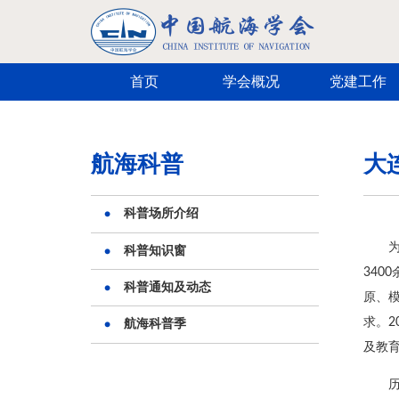
跳转到主要内容
首页
学会概况
党建工作
航海科普
大
科普场所介绍
科普知识窗
34
科普通知及动态
原、
求。2
航海科普季
及教育