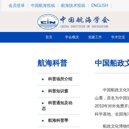
跳转到主要内容
会员登录
中国航海投稿
航海技术投稿
ENGLISH
首页
学会概况
党建工作
学术交流
航海科普
中国船政
科普场所介绍
中国船政文化
科普知识窗
山麓，原名为中国
科普通知及动
2010年对外免
态
科学基地、全国海
航海科普季
船政文化博物