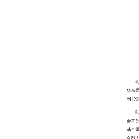
华东
副书
会常
基金
合型