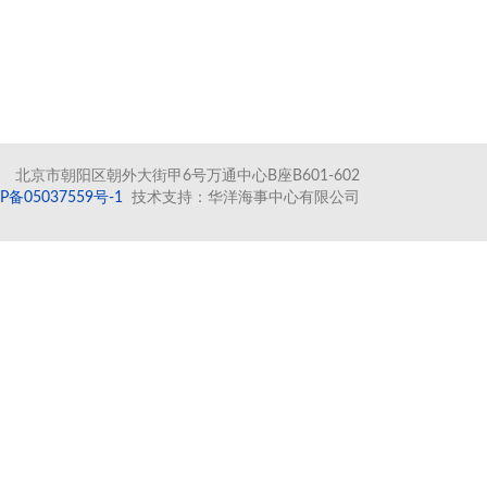
北京市朝阳区朝外大街甲6号万通中心B座B601-602
P备05037559号-1
技术支持：华洋海事中心有限公司