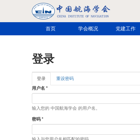
跳转到主要内容
首页
学会概况
党建工作
登录
登录
（活
重设密码
主标签
动标
用户名
*
签）
输入您的 中国航海学会 的用户名。
密码
*
输入与您用户名相匹配的密码。