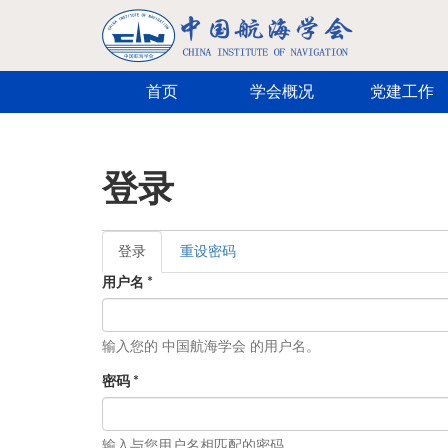
跳转到主要内容
首页
学会概况
党建工作
登录
登录
（活
重设密码
主标签
动标
用户名
*
签）
输入您的 中国航海学会 的用户名。
密码
*
输入与您用户名相匹配的密码。