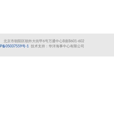
北京市朝阳区朝外大街甲6号万通中心B座B601-602
P备05037559号-1
技术支持：华洋海事中心有限公司