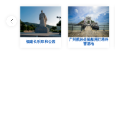

广州航标处舢舨洲灯塔科
公园
河北海事局航海文化展厅
普基地